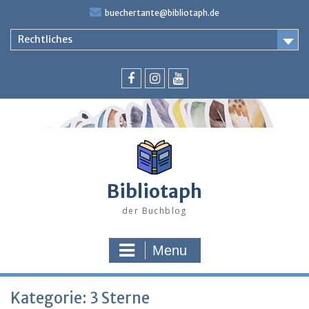
Skip
buechertante@bibliotaph.de
to
content
Rechtliches
Facebook
Instagram
Youtube
Bibliotaph
der Buchblog
Menu
Kategorie:
3 Sterne