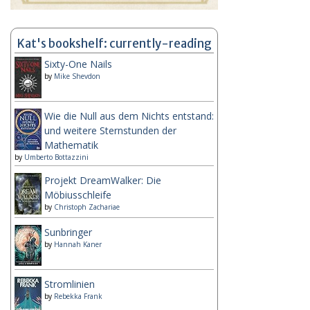
Kat's bookshelf: currently-reading
Sixty-One Nails
by
Mike Shevdon
Wie die Null aus dem Nichts entstand:
und weitere Sternstunden der
Mathematik
by
Umberto Bottazzini
Projekt DreamWalker: Die
Möbiusschleife
by
Christoph Zachariae
Sunbringer
by
Hannah Kaner
Stromlinien
by
Rebekka Frank