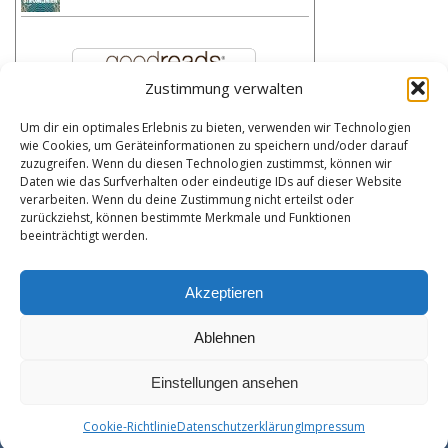
Zustimmung verwalten
Um dir ein optimales Erlebnis zu bieten, verwenden wir Technologien
Kategorien
wie Cookies, um Geräteinformationen zu speichern und/oder darauf
zuzugreifen. Wenn du diesen Technologien zustimmst, können wir
Kategorien
Daten wie das Surfverhalten oder eindeutige IDs auf dieser Website
verarbeiten. Wenn du deine Zustimmung nicht erteilst oder
zurückziehst, können bestimmte Merkmale und Funktionen
Bibliothek
beeinträchtigt werden.
Meine Bibliothek durchsuchen
Akzeptieren
Ablehnen
Datenschutzerklärung
Impressum
Einstellungen ansehen
Cookie-Richtlinie (EU)
Copyright © 2026
Bibliotaph
. Alle Rechte vorbehalten.
Cookie-Richtlinie
Datenschutzerklärung
Impressum