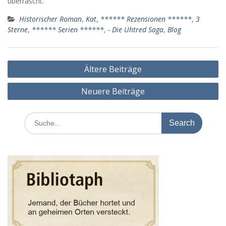
überrascht.
Historischer Roman
,
Kat
,
****** Rezensionen ******
,
3
Sterne
,
****** Serien ******
,
- Die Uhtred Saga
,
Blog
Beitragsnavigation
Ältere Beiträge
Neuere Beiträge
Search
for: