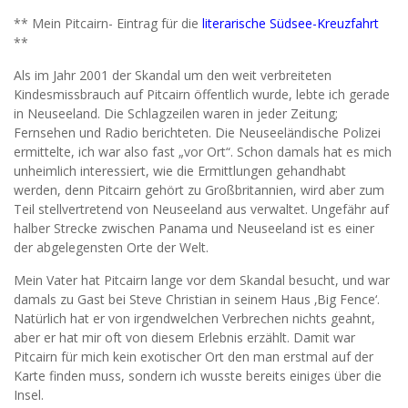
** Mein Pitcairn- Eintrag für die
literarische Südsee-Kreuzfahrt
**
Als im Jahr 2001 der Skandal um den weit verbreiteten
Kindesmissbrauch auf Pitcairn öffentlich wurde, lebte ich gerade
in Neuseeland. Die Schlagzeilen waren in jeder Zeitung;
Fernsehen und Radio berichteten. Die Neuseeländische Polizei
ermittelte, ich war also fast „vor Ort“. Schon damals hat es mich
unheimlich interessiert, wie die Ermittlungen gehandhabt
werden, denn Pitcairn gehört zu Großbritannien, wird aber zum
Teil stellvertretend von Neuseeland aus verwaltet. Ungefähr auf
halber Strecke zwischen Panama und Neuseeland ist es einer
der abgelegensten Orte der Welt.
Mein Vater hat Pitcairn lange vor dem Skandal besucht, und war
damals zu Gast bei Steve Christian in seinem Haus ‚Big Fence‘.
Natürlich hat er von irgendwelchen Verbrechen nichts geahnt,
aber er hat mir oft von diesem Erlebnis erzählt. Damit war
Pitcairn für mich kein exotischer Ort den man erstmal auf der
Karte finden muss, sondern ich wusste bereits einiges über die
Insel.