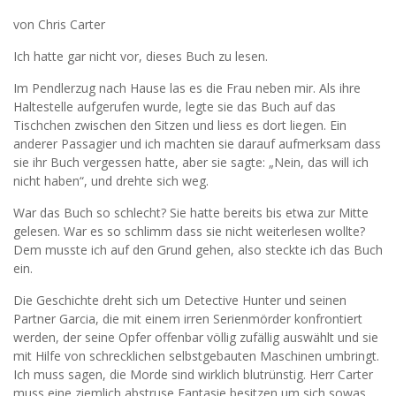
von Chris Carter
Ich hatte gar nicht vor, dieses Buch zu lesen.
Im Pendlerzug nach Hause las es die Frau neben mir. Als ihre
Haltestelle aufgerufen wurde, legte sie das Buch auf das
Tischchen zwischen den Sitzen und liess es dort liegen. Ein
anderer Passagier und ich machten sie darauf aufmerksam dass
sie ihr Buch vergessen hatte, aber sie sagte: „Nein, das will ich
nicht haben“, und drehte sich weg.
War das Buch so schlecht? Sie hatte bereits bis etwa zur Mitte
gelesen. War es so schlimm dass sie nicht weiterlesen wollte?
Dem musste ich auf den Grund gehen, also steckte ich das Buch
ein.
Die Geschichte dreht sich um Detective Hunter und seinen
Partner Garcia, die mit einem irren Serienmörder konfrontiert
werden, der seine Opfer offenbar völlig zufällig auswählt und sie
mit Hilfe von schrecklichen selbstgebauten Maschinen umbringt.
Ich muss sagen, die Morde sind wirklich blutrünstig. Herr Carter
muss eine ziemlich abstruse Fantasie besitzen um sich sowas