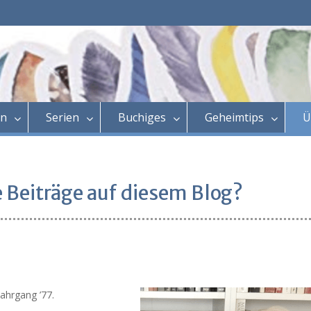
en
Serien
Buchiges
Geheimtips
Ü
e Beiträge auf diesem Blog?
ahrgang ’77.