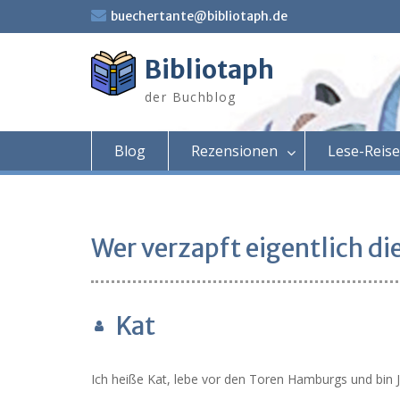
Skip
buechertante@bibliotaph.de
to
content
Bibliotaph
der Buchblog
Blog
Rezensionen
Lese-Reis
Wer verzapft eigentlich di
Kat
Ich heiße Kat, lebe vor den Toren Hamburgs und bin J