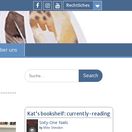
Rechtliches
Facebook
Instagram
Youtube
ber uns
Search
for:
Kat's bookshelf: currently-reading
Sixty-One Nails
by
Mike Shevdon