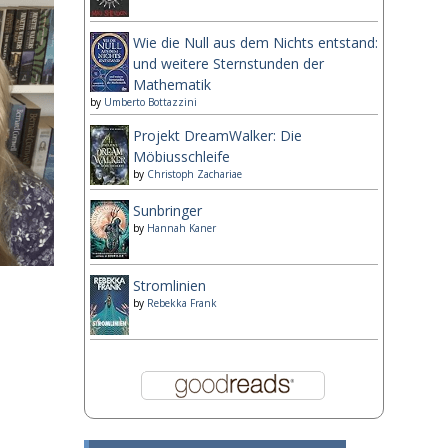
Wie die Null aus dem Nichts entstand:
und weitere Sternstunden der
Mathematik
by
Umberto Bottazzini
Projekt DreamWalker: Die
Möbiusschleife
by
Christoph Zachariae
Sunbringer
by
Hannah Kaner
Stromlinien
by
Rebekka Frank