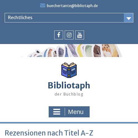
Skip
buechertante@bibliotaph.de
to
content
Rechtliches
Facebook
Instagram
Youtube
Bibliotaph
der Buchblog
Menu
Rezensionen nach Titel A-Z