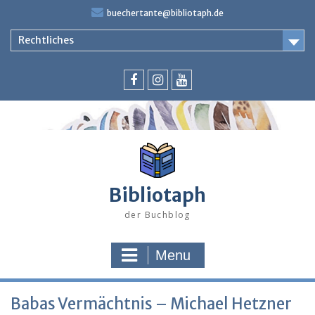
Skip
buechertante@bibliotaph.de
to
content
Rechtliches
Facebook
Instagram
Youtube
Bibliotaph
der Buchblog
Menu
Babas Vermächtnis – Michael Hetzner