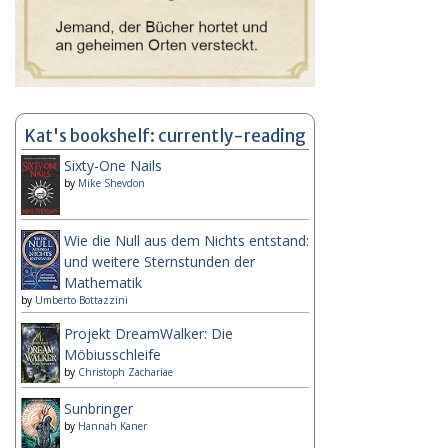
Kat's bookshelf: currently-reading
Sixty-One Nails
by
Mike Shevdon
Wie die Null aus dem Nichts entstand:
und weitere Sternstunden der
Mathematik
by
Umberto Bottazzini
Projekt DreamWalker: Die
Möbiusschleife
by
Christoph Zachariae
Sunbringer
by
Hannah Kaner