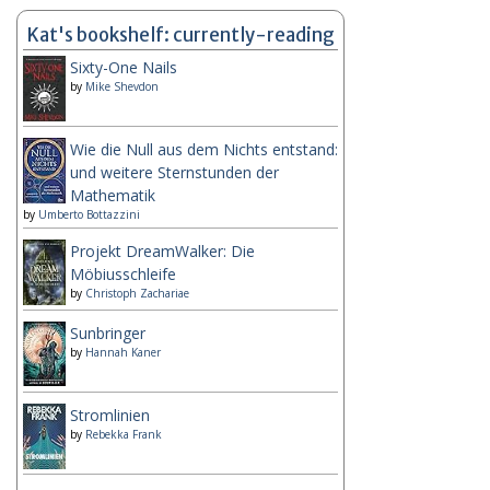
Kat's bookshelf: currently-reading
Sixty-One Nails
by
Mike Shevdon
Wie die Null aus dem Nichts entstand:
und weitere Sternstunden der
Mathematik
by
Umberto Bottazzini
Projekt DreamWalker: Die
Möbiusschleife
by
Christoph Zachariae
Sunbringer
by
Hannah Kaner
Stromlinien
by
Rebekka Frank