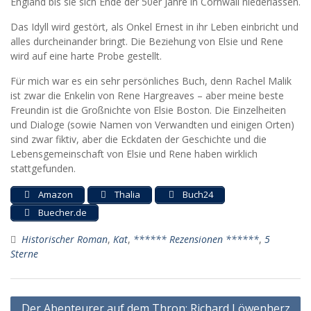
England bis sie sich Ende der 50er Jahre in Cornwall niederlassen.
Das Idyll wird gestört, als Onkel Ernest in ihr Leben einbricht und
alles durcheinander bringt. Die Beziehung von Elsie und Rene
wird auf eine harte Probe gestellt.
Für mich war es ein sehr persönliches Buch, denn Rachel Malik
ist zwar die Enkelin von Rene Hargreaves – aber meine beste
Freundin ist die Großnichte von Elsie Boston. Die Einzelheiten
und Dialoge (sowie Namen von Verwandten und einigen Orten)
sind zwar fiktiv, aber die Eckdaten der Geschichte und die
Lebensgemeinschaft von Elsie und Rene haben wirklich
stattgefunden.
Amazon
Thalia
Buch24
Buecher.de
Historischer Roman
,
Kat
,
****** Rezensionen ******
,
5
Sterne
Beitragsnavigation
Der Abenteurer auf dem Thron: Richard Löwenherz