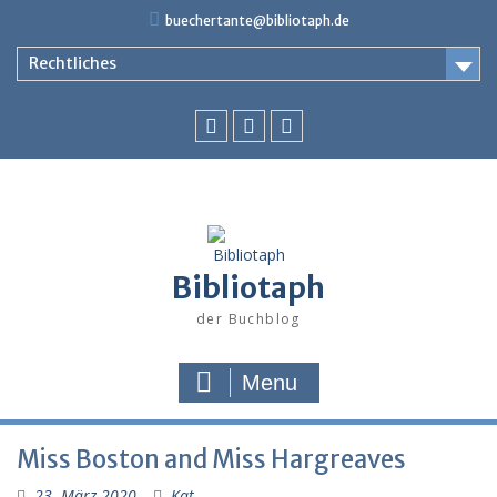
Skip
buechertante@bibliotaph.de
to
content
Rechtliches
Facebook
Instagram
Youtube
Bibliotaph
der Buchblog
Menu
Miss Boston and Miss Hargreaves
23. März 2020
Kat