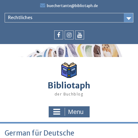
Skip
buechertante@bibliotaph.de
to
content
Rechtliches
Facebook
Instagram
Youtube
Bibliotaph
der Buchblog
Menu
German für Deutsche