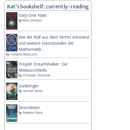
Kat's bookshelf: currently-reading
Sixty-One Nails
by
Mike Shevdon
Wie die Null aus dem Nichts entstand:
und weitere Sternstunden der
Mathematik
by
Umberto Bottazzini
Projekt DreamWalker: Die
Möbiusschleife
by
Christoph Zachariae
Sunbringer
by
Hannah Kaner
Stromlinien
by
Rebekka Frank