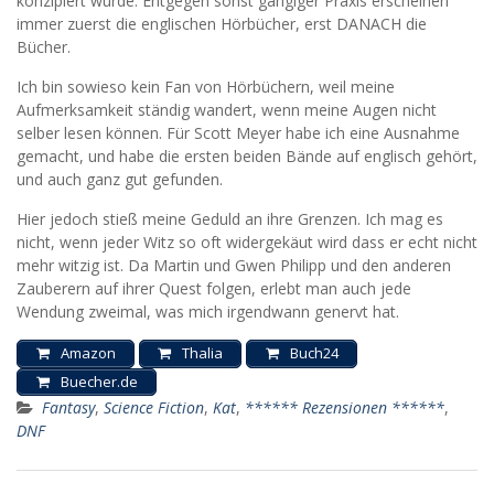
konzipiert wurde. Entgegen sonst gängiger Praxis erscheinen
immer zuerst die englischen Hörbücher, erst DANACH die
Bücher.
Ich bin sowieso kein Fan von Hörbüchern, weil meine
Aufmerksamkeit ständig wandert, wenn meine Augen nicht
selber lesen können. Für Scott Meyer habe ich eine Ausnahme
gemacht, und habe die ersten beiden Bände auf englisch gehört,
und auch ganz gut gefunden.
Hier jedoch stieß meine Geduld an ihre Grenzen. Ich mag es
nicht, wenn jeder Witz so oft widergekäut wird dass er echt nicht
mehr witzig ist. Da Martin und Gwen Philipp und den anderen
Zauberern auf ihrer Quest folgen, erlebt man auch jede
Wendung zweimal, was mich irgendwann genervt hat.
Amazon
Thalia
Buch24
Buecher.de
Fantasy
,
Science Fiction
,
Kat
,
****** Rezensionen ******
,
DNF