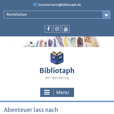
Skip
buechertante@bibliotaph.de
to
content
Rechtliches
Facebook
Instagram
Youtube
Bibliotaph
der Buchblog
Menu
Abenteuer lass nach