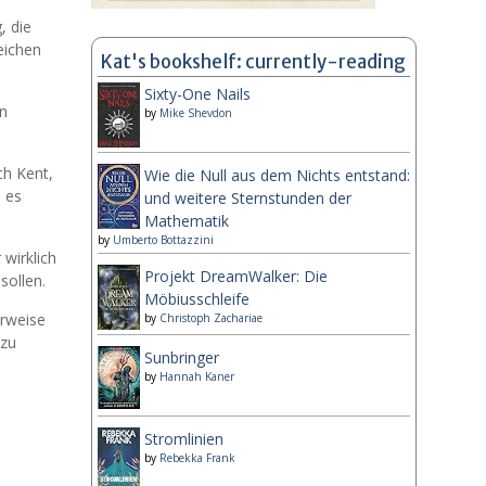
, die
eichen
Kat's bookshelf: currently-reading
Sixty-One Nails
en
by
Mike Shevdon
ch Kent,
Wie die Null aus dem Nichts entstand:
d es
und weitere Sternstunden der
Mathematik
by
Umberto Bottazzini
wirklich
Projekt DreamWalker: Die
sollen.
Möbiusschleife
erweise
by
Christoph Zachariae
 zu
Sunbringer
by
Hannah Kaner
Stromlinien
by
Rebekka Frank