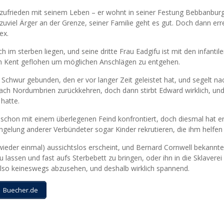
z zufrieden mit seinem Leben – er wohnt in seiner Festung Bebbanburg
zuviel Ärger an der Grenze, seiner Familie geht es gut. Doch dann err
ex.
h im sterben liegen, und seine dritte Frau Eadgifu ist mit den infantil
ch Kent geflohen um möglichen Anschlägen zu entgehen.
 Schwur gebunden, den er vor langer Zeit geleistet hat, und segelt na
r nach Nordumbrien zurückkehren, doch dann stirbt Edward wirklich, un
hatte.
 schon mit einem überlegenen Feind konfrontiert, doch diesmal hat er 
gelung anderer Verbündeter sogar Kinder rekrutieren, die ihm helfen 
wieder einmal) aussichtslos erscheint, und Bernard Cornwell bekannt
u lassen und fast aufs Sterbebett zu bringen, oder ihn in die Sklaverei
so keineswegs abzusehen, und deshalb wirklich spannend.
Buecher.de