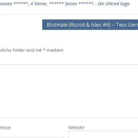
sionen ******
,
4 Sterne
,
****** Serien ******
,
- Die Uhtred Saga
Blutmale (Rizzoli & Isles #6) – Tess Ger
rliche Felder sind mit
*
markiert
dresse
Website