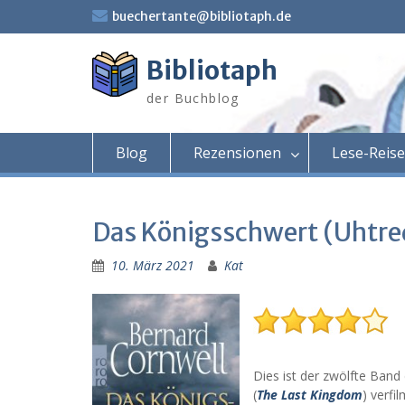
Skip
buechertante@bibliotaph.de
to
content
Bibliotaph
der Buchblog
Blog
Rezensionen
Lese-Reis
Das Königsschwert (Uhtre
10. März 2021
Kat
Dies ist der zwölfte Band
(
The Last Kingdom
) verfil