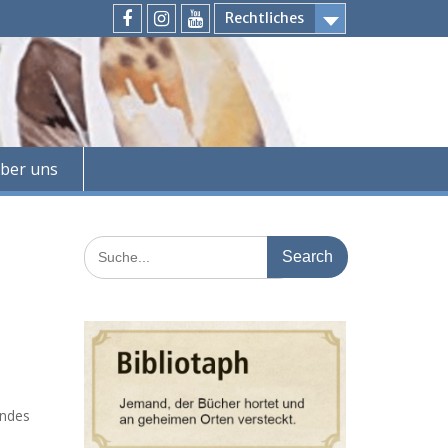
Rechtliches
Facebook
Instagram
Youtube
ber uns
Search
for:
andes