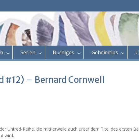
en
Serien
Buchiges
Geheimtips
Ü
d #12) – Bernard Cornwell
 der Uhtred-Reihe, die mittlerweile auch unter dem Titel des ersten B
mt wird.