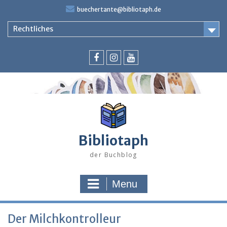
Skip
buechertante@bibliotaph.de
to
content
Rechtliches
Facebook
Instagram
Youtube
Bibliotaph
der Buchblog
Menu
Der Milchkontrolleur