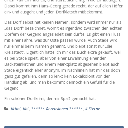
Dabei kommt ihm Hans-Georg gerade recht, der auf allen Höfen
ein- und ausgeht und jeden Dorfklatsch mitbekommt.
Das Dorf selbst hat keinen Namen, sondern wird immer nur als
„das Dorf“ bezeichnet, womit es irgendwo zwischen den echten
Dörfern der Gegend angesiedelt sein dürfte. Es gibt einen Fluss
mit einer Fähre, was zur Oste passen würde. Auch Stade wird
nur einmal beim Namen genannt, und bleibt sonst nur „die
Kreisstadt“. Eigentlich hatte ich mir das Buch extra gekauft, weil
es bei Stade spielt, aber von einer Erwähnung einer der
Backsteinkirchen und einem Marktplatz abgesehen bleibt auch
Stade eigentlich eher anonym. Im Nachhinein hat mir das doch
ganz gut gefallen, denn so lenkt kein Lokalkolorit von der
Handlung ab, und man bekommt dennoch ein Gefühl für die
Gegend.
Ein schöner Dorfkrimi, der mir Spaß gemacht hat.
Krimi
,
Kat
,
****** Rezensionen ******
,
4 Sterne
Beitragsnavigation