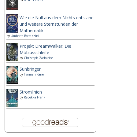
by
Mike Shevdon
Wie die Null aus dem Nichts entstand:
und weitere Sternstunden der
Mathematik
by
Umberto Bottazzini
Projekt DreamWalker: Die
Möbiusschleife
by
Christoph Zachariae
Sunbringer
by
Hannah Kaner
Stromlinien
by
Rebekka Frank