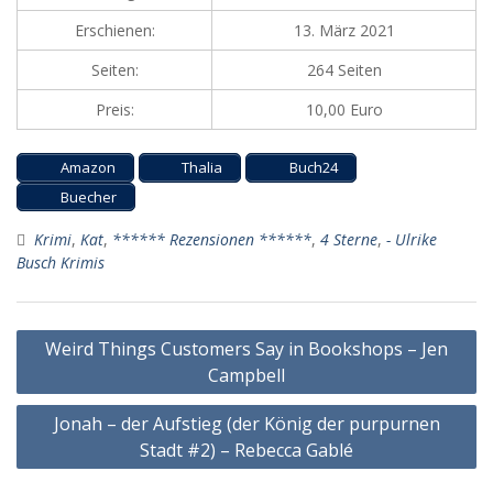
Erschienen:
13. März 2021
Seiten:
264 Seiten
Preis:
10,00 Euro
Amazon
Thalia
Buch24
Buecher
Krimi
,
Kat
,
****** Rezensionen ******
,
4 Sterne
,
- Ulrike
Busch Krimis
Beitragsnavigation
Weird Things Customers Say in Bookshops – Jen
Campbell
Jonah – der Aufstieg (der König der purpurnen
Stadt #2) – Rebecca Gablé