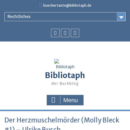
Skip
buechertante@bibliotaph.de
to
content
Rechtliches
Facebook
Instagram
Youtube
Bibliotaph
der Buchblog
Menu
Der Herzmuschelmörder (Molly Bleck
#1) – Ulrike Busch