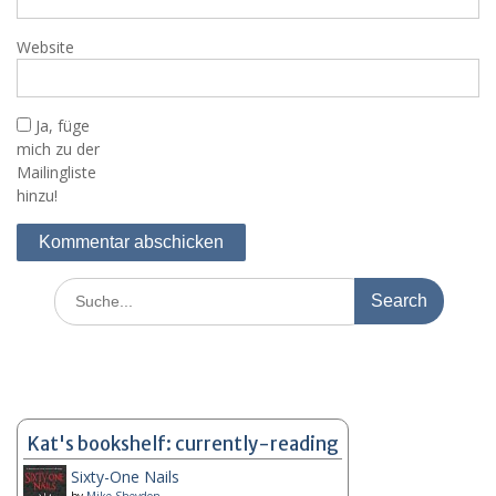
Website
Ja, füge
mich zu der
Mailingliste
hinzu!
Search
for:
Kat's bookshelf: currently-reading
Sixty-One Nails