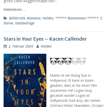
große Liebe weggeschnappt hat?…
Weiterlesen …
Belletristik
,
Romance
,
Holden
,
****** Rezensionen ******
,
5
Sterne
,
Gastbeiträge
Stars in Your Eyes – Kacen Callender
2. Februar 2024
Holden
Mattie ist ein Rising Star in
Hollywood. Er kann es kaum
glauben, dass er für einen Film
zusammen mit Logan Gray
gecastet wurde! Logan ist
Hollywoods Bad Boy, der seinen
Schmerz hinter Skandalen, Drogen