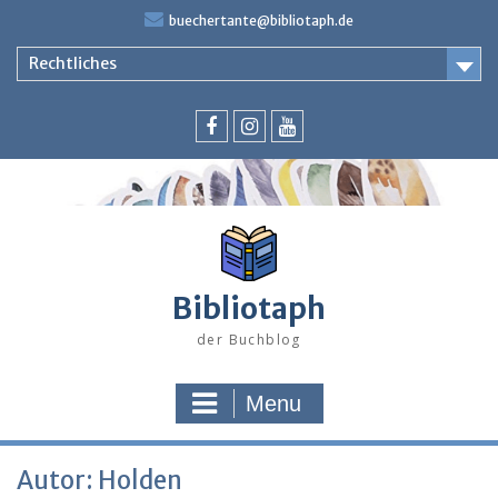
Skip
buechertante@bibliotaph.de
to
content
Rechtliches
Facebook
Instagram
Youtube
Bibliotaph
der Buchblog
Menu
Autor:
Holden