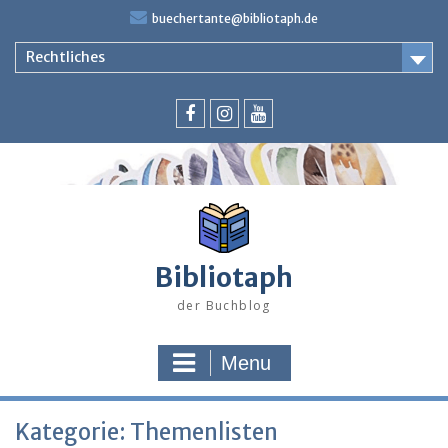
Skip
buechertante@bibliotaph.de
to
content
Rechtliches
Facebook
Instagram
Youtube
Bibliotaph
der Buchblog
Menu
Kategorie:
Themenlisten