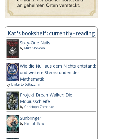
Kat's bookshelf: currently-reading
Sixty-One Nails
by
Mike Shevdon
Wie die Null aus dem Nichts entstand:
und weitere Sternstunden der
Mathematik
by
Umberto Bottazzini
Projekt DreamWalker: Die
Möbiusschleife
by
Christoph Zachariae
Sunbringer
by
Hannah Kaner