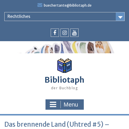
Skip
buechertante@bibliotaph.de
to
content
Rechtliches
Facebook
Instagram
Youtube
Bibliotaph
der Buchblog
Menu
Das brennende Land (Uhtred #5) –