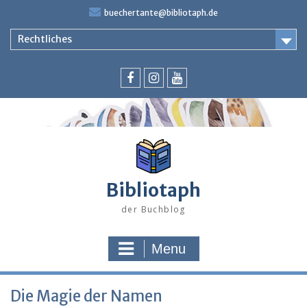
Skip
buechertante@bibliotaph.de
to
content
Rechtliches
Facebook
Instagram
Youtube
Bibliotaph
der Buchblog
Menu
Die Magie der Namen