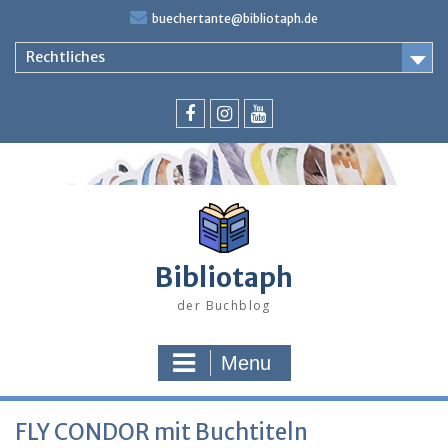
Skip
buechertante@bibliotaph.de
to
content
Rechtliches
Facebook
Instagram
Youtube
Bibliotaph
der Buchblog
Menu
FLY CONDOR mit Buchtiteln