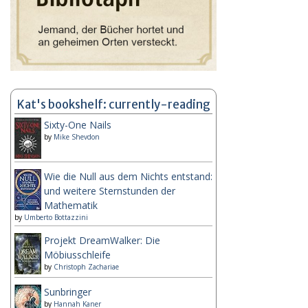
Kat's bookshelf: currently-reading
Sixty-One Nails
by
Mike Shevdon
Wie die Null aus dem Nichts entstand:
und weitere Sternstunden der
Mathematik
by
Umberto Bottazzini
Projekt DreamWalker: Die
Möbiusschleife
by
Christoph Zachariae
Sunbringer
by
Hannah Kaner